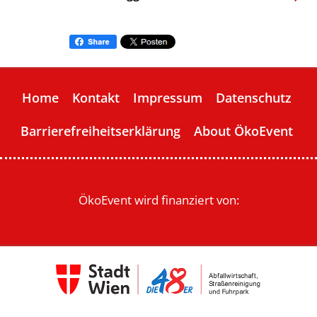
Home
Kontakt
Impressum
Datenschutz
Barrierefreiheitserklärung
About ÖkoEvent
ÖkoEvent wird finanziert von: