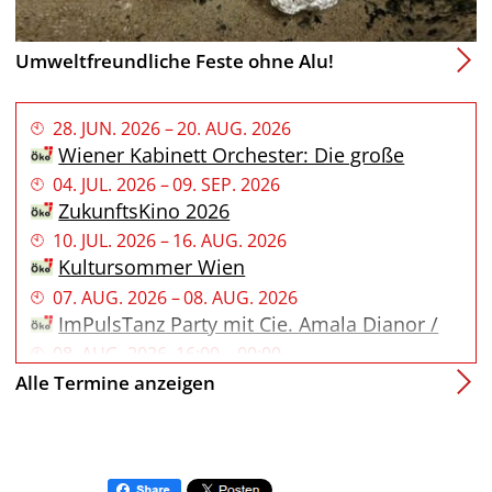
Umweltfreundliche Feste ohne Alu!
28
.
JUN
.
2026
–
20
.
AUG
.
2026
Wiener Kabinett Orchester: Die große
Leiterwagerl-Tour im Alsergrunder
04
.
JUL
.
2026
–
09
.
SEP
.
2026
Kultursommer 2026
ZukunftsKino 2026
10
.
JUL
.
2026
–
16
.
AUG
.
2026
Kultursommer Wien
07
.
AUG
.
2026
–
08
.
AUG
.
2026
ImPulsTanz Party mit Cie. Amala Dianor /
Kaplan & Awir Leon
08
.
AUG
.
2026
,
16:00
–
00:00
ImPulsTanz – 10 Years of Public Moves
Alle Termine anzeigen
23
.
AUG
.
2026
–
29
.
AUG
.
2026
25h International Congress of Byzantine
Studies
24
.
AUG
.
2026
–
28
.
AUG
.
2026
Kinderstadt Wienopolis