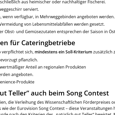
chließlich aus heimischer oder nachhaltiger Fischerei.
eggeschirr serviert.
, wenn verfügbar, in Mehrweggebinden angeboten werden.
ermeidung von Lebensmittelabfällen werden gesetzt.
er Obst- und Gemüsezutaten entsprechen der Saison in Öst
ien für Cateringbetriebe
 verpflichtet sich,
mindestens ein Soll-Kriterium
zusätzlich 
evorzugt pflanzlich.
wertmäßiger Anteil an regionalen Produkten
erden angeboten.
venience-Produkte
gut Teller“ auch beim Song Contest
en, die Verleihung des Wissenschaftlichen Förderpreises o
s wie der Eurovision Song Contest – diese Veranstaltungen 
de nach den Kriterien des „natürlich gut Teller“ bewirtet.