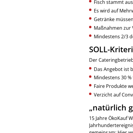
Fisch stammt auss
Es wird auf Mehrw
Getränke müssen
Maßnahmen zur V
Mindestens 2/3 d
SOLL-Kriter
Der Cateringbetrieb
Das Angebot ist b
Mindestens 30 % 
Faire Produkte w
Verzicht auf Con
„natürlich 
15 Jahre ÖkoKauf Wi
Jahrhundertereigni
gemeinsam: Hier wur