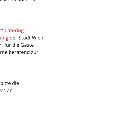
r“-Catering
tung
der Stadt Wien
“ für die Gäste
erne beratend zur
bitte die
ers an