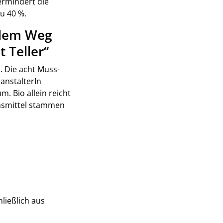
ermindert die
u 40 %.
 dem Weg
 Teller“
n. Die acht Muss-
ranstalterIn
. Bio allein reicht
ensmittel stammen
ließlich aus