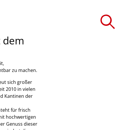
t dem
t,
chtbar zu machen.
reut sich großer
it 2010 in vielen
nd Kantinen der
teht für frisch
mit hochwertigen
Der Genuss dieser