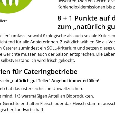
fleischreduzierten Gerichte v
Kohlendioxidemissionen bis z
8 + 1 Punkte auf
ller“
zum „natürlich gut
Teller“ umfasst sowohl ökologische als auch soziale Kriterie
lichtend für alle AnbieterInnen. Zusätzlich wählen Sie als Ve
Caterer zumindest ein SOLL-Kriterium und setzen dieses um
die Gerichte müssen auch der Saison entsprechen. Die Leb
selbstverständlich wird frisch gekocht.
ien für Cateringbetriebe
 ein „natürlich gut Teller“ Angebot immer erfüllen
!
trieb hat das österreichische Umweltzeichen.
lt mind. 1/3 wertmäßigen Anteil an Bioprodukten.
 Gerichte enthalten Fleisch oder das Fleisch stammt aussch
gischer Landwirtschaft.