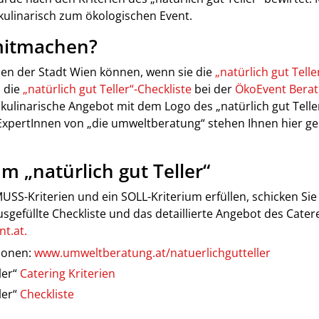
kulinarisch zum ökologischen Event.
mitmachen?
nen der Stadt Wien können, wenn sie die
„natürlich gut Telle
 die
„natürlich gut Teller“-Checkliste
bei der
ÖkoEvent Bera
kulinarische Angebot mit dem Logo des „natürlich gut Teller
ExpertInnen von „die umweltberatung“ stehen Ihnen hier g
m „natürlich gut Teller“
USS-Kriterien und ein SOLL-Kriterium erfüllen, schicken Sie 
sgefüllte Checkliste und das detaillierte Angebot des Cater
t.at
.
ionen:
www.umweltberatung.at/natuerlichgutteller
ler“
Catering Kriterien
ler“
Checkliste