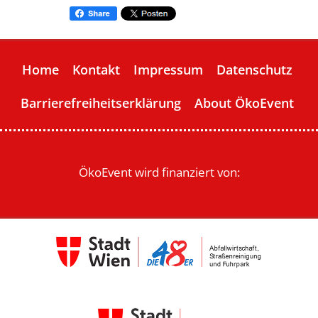
Home
Kontakt
Impressum
Datenschutz
Barrierefreiheitserklärung
About ÖkoEvent
ÖkoEvent wird finanziert von: