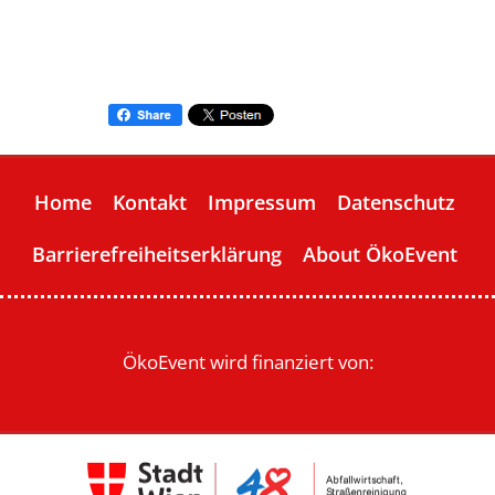
Home
Kontakt
Impressum
Datenschutz
Barrierefreiheitserklärung
About ÖkoEvent
ÖkoEvent wird finanziert von: