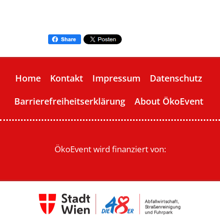
Home
Kontakt
Impressum
Datenschutz
Barrierefreiheitserklärung
About ÖkoEvent
ÖkoEvent wird finanziert von: